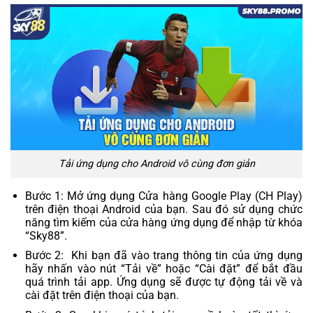
Tải ứng dụng cho Android vô cùng đơn giản
Bước 1: Mở ứng dụng Cửa hàng Google Play (CH Play)
trên điện thoại Android của bạn. Sau đó sử dụng chức
năng tìm kiếm của cửa hàng ứng dụng để nhập từ khóa
“Sky88”.
Bước 2: Khi bạn đã vào trang thông tin của ứng dụng
hãy nhấn vào nút “Tải về” hoặc “Cài đặt” để bắt đầu
quá trình
tải app
. Ứng dụng sẽ được tự động tải về và
cài đặt trên điện thoại của bạn.