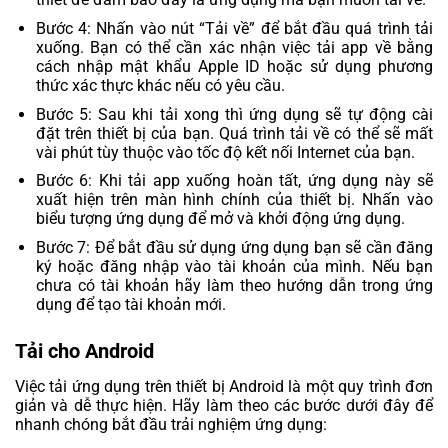
Bước 4: Nhấn vào nút “Tải về” để bắt đầu quá trình tải
xuống. Bạn có thể cần xác nhận việc
tải app
về bằng
cách nhập mật khẩu Apple ID hoặc sử dụng phương
thức xác thực khác nếu có yêu cầu.
Bước 5: Sau khi tải xong thì ứng dụng sẽ tự động cài
đặt trên thiết bị của bạn. Quá trình tải về có thể sẽ mất
vài phút tùy thuộc vào tốc độ kết nối Internet của bạn.
Bước 6: Khi
tải app
xuống hoàn tất, ứng dụng này sẽ
xuất hiện trên màn hình chính của thiết bị. Nhấn vào
biểu tượng ứng dụng để mở và khởi động ứng dụng.
Bước 7: Để bắt đầu sử dụng ứng dụng bạn sẽ cần đăng
ký hoặc đăng nhập vào tài khoản của mình. Nếu bạn
chưa có tài khoản hãy làm theo hướng dẫn trong ứng
dụng để tạo tài khoản mới.
Tải cho Android
Việc tải ứng dụng trên thiết bị Android là một quy trình đơn
giản và dễ thực hiện. Hãy làm theo các bước dưới đây để
nhanh chóng bắt đầu trải nghiệm ứng dụng: