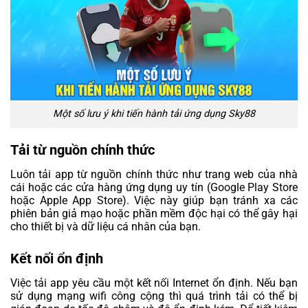
Một số lưu ý khi tiến hành tải ứng dụng Sky88
Tải từ nguồn chính thức
Luôn tải app
từ nguồn chính thức như trang web của nhà
cái hoặc các cửa hàng ứng dụng uy tín (Google Play Store
hoặc Apple App Store). Việc này giúp bạn tránh xa các
phiên bản giả mạo hoặc phần mềm độc hại có thể gây hại
cho thiết bị và dữ liệu cá nhân của bạn.
Kết nối ổn định
Việc
tải app
yêu cầu một kết nối Internet ổn định. Nếu bạn
sử dụng mạng wifi công cộng thì quá trình tải có thể bị