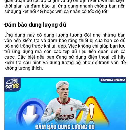
gián đoạn do tốc độ chậm và độ ổn định kém. Để tiết kiệm
thời gian và đảm bảo tải ứng dụng nhanh chóng bạn nên
sử dụng kết nối 4G hoặc wifi cá nhân có tốc độ tốt.
Đảm bảo dung lượng đủ
Ứng dụng này có dung lượng tương đối nhẹ nhưng bạn
vẫn nên kiểm tra và đảm bảo rằng thiết bị của bạn có đủ
bộ nhớ trống trước khi
tải app
. Việc không chỉ giúp bạn lưu
trữ ứng dụng mà còn các tệp dữ liệu liên quan đến cá
cược. Đặc biệt nếu bạn đang sử dụng điện thoại cũ hãy
kiểm tra cấu hình và dung lượng bộ nhớ để tránh vấn đề
không tương thích.